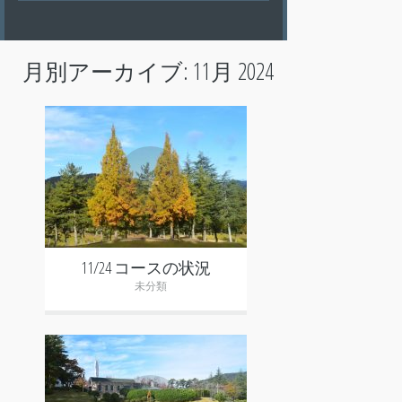
月別アーカイブ:
11月 2024
+
11/24 コースの状況
未分類