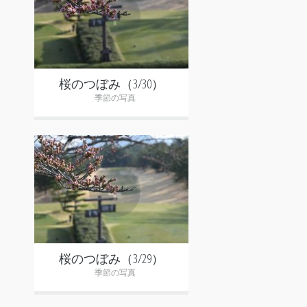
+
桜のつぼみ（3/30）
季節の写真
+
桜のつぼみ（3/29）
季節の写真