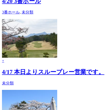
4/20 3番ホール
3番ホール
,
未分類
+
4/17 本日よりスループレー営業です。
未分類