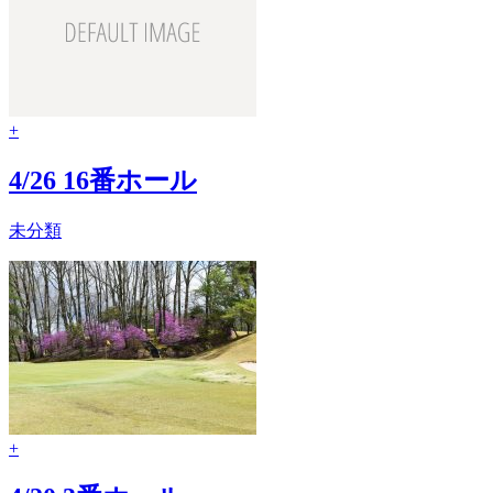
+
4/26 16番ホール
未分類
+