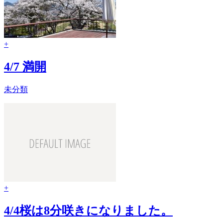
+
4/7 満開
未分類
+
4/4桜は8分咲きになりました。