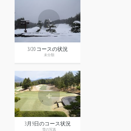
+
3/20 コースの状況
未分類
+
3月9日のコース状況
雪の写真