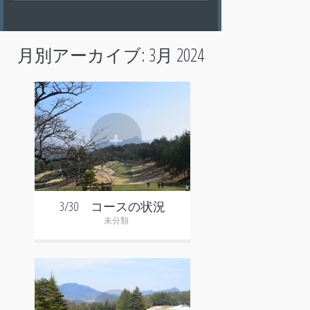
月別アーカイブ:
3月 2024
+
3/30 コースの状況
未分類