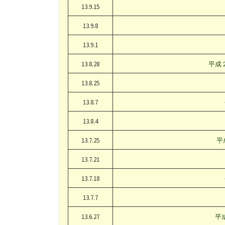
13.9.15
13.9.8
13.9.1
13.8.28
平成
13.8.25
13.8.7
13.8.4
13.7.25
平
13.7.21
13.7.18
13.7.7
13.6.27
平