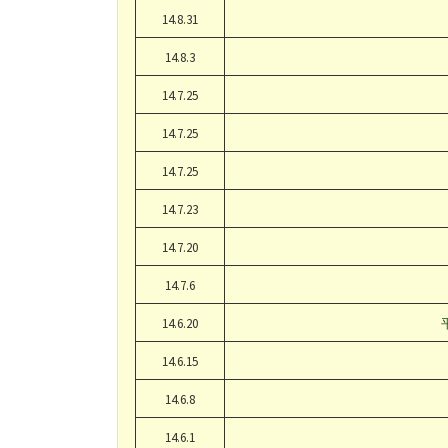
14.8.31
14.8.3
14.7.25
14.7.25
14.7.25
14.7.23
14.7.20
14.7.6
14.6.20
14.6.15
14.6.8
14.6.1