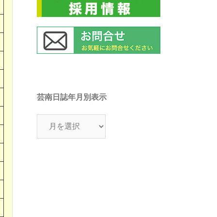
芸南日誌年月別表示
芸
南
日
誌
年
月
別
表