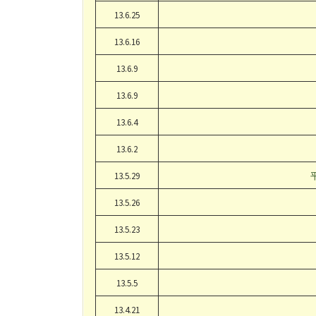
13.6.25
13.6.16
13.6.9
13.6.9
13.6.4
13.6.2
13.5.29
13.5.26
13.5.23
13.5.12
13.5.5
13.4.21