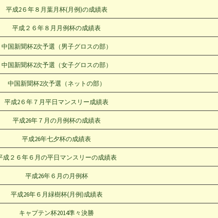
平成2６年８月葉月杯(月例)の成績表
平成２６年８月月例杯の成績表
中国新聞杯2次予選（男子グロスの部）
中国新聞杯2次予選（女子グロスの部）
中国新聞杯2次予選（ネットの部）
平成2６年７月平日マンスリー成績表
平成26年７月の月例杯の成績表
平成26年七夕杯の成績表
平成２６年６月の平日マンスリーの成績表
平成26年６月の月例杯
平成26年６月緑樹杯(月例)成績表
キャプテン杯2014準々決勝