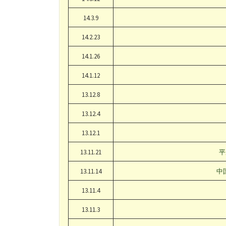
14.3.9
14.2.23
14.1.26
14.1.12
13.12.8
13.12.4
13.12.1
13.11.21
平
13.11.14
中
13.11.4
13.11.3