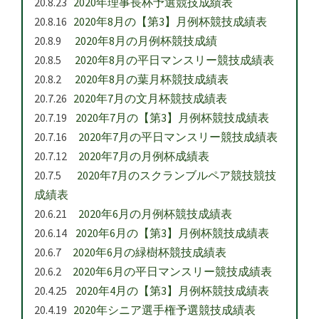
20.8.23
2020年理事長杯予選競技成績表
20.8.16
2020年8月の【第3】月例杯競技成績表
20.8.9
2020年8月の月例杯競技成績
20.8.5
2020年8月の平日マンスリー競技成績表
20.8.2
2020年8月の葉月杯競技成績表
20.7.26
2020年7月の文月杯競技成績表
20.7.19
2020年7月の【第3】月例杯競技成績表
20.7.16
2020年7月の平日マンスリー競技成績表
20.7.12
2020年7月の月例杯成績表
20.7.5
2020年7月のスクランブルペア競技競技
成績表
20.6.21
2020年6月の月例杯競技成績表
20.6.14
2020年6月の【第3】月例杯競技成績表
20.6.7
2020年6月の緑樹杯競技成績表
20.6.2
2020年6月の平日マンスリー競技成績表
20.4.25
2020年4月の【第3】月例杯競技成績表
20.4.19
2020年シニア選手権予選競技成績表