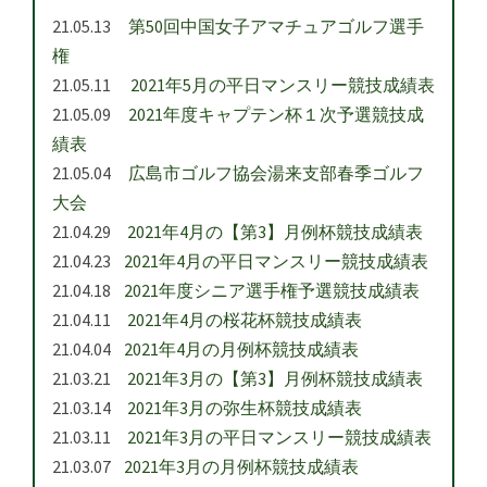
21.05.13
第50回中国女子アマチュアゴルフ選手
権
21.05.11
2021年5月の平日マンスリー競技成績表
21.05.09
2021年度キャプテン杯１次予選競技成
績表
21.05.04
広島市ゴルフ協会湯来支部春季ゴルフ
大会
21.04.29
2021年4月の【第3】月例杯競技成績表
21.04.23
2021年4月の平日マンスリー競技成績表
21.04.18
2021年度シニア選手権予選競技成績表
21.04.11
2021年4月の桜花杯競技成績表
21.04.04
2021年4月の月例杯競技成績表
21.03.21
2021年3月の【第3】月例杯競技成績表
21.03.14
2021年3月の弥生杯競技成績表
21.03.11
2021年3月の平日マンスリー競技成績表
21.03.07
2021年3月の月例杯競技成績表