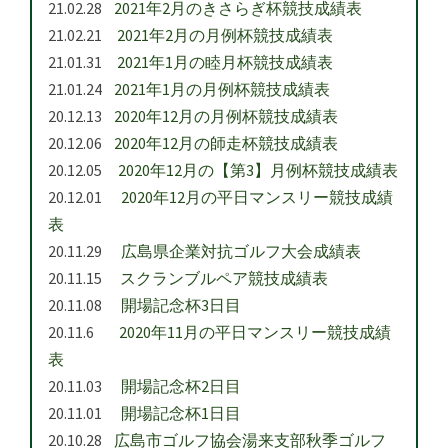
21.02.28
2021年2月のきさらぎ杯競技成績表
21.02.21
2021年2月の月例杯競技成績表
21.01.31
2021年1月の睦月杯競技成績表
21.01.24
2021年1月の月例杯競技成績表
20.12.13
2020年12月の月例杯競技成績表
20.12.06
2020年12月の師走杯競技成績表
20.12.05
2020年12月の【第3】月例杯競技成績表
20.12.01
2020年12月の平日マンスリー競技成績
表
20.11.29
広島県企業対抗ゴルフ大会成績表
20.11.15
スクランブルペア競技成績表
20.11.08
開場記念杯3日目
20.11.6
2020年11月の平日マンスリー競技成績
表
20.11.03
開場記念杯2日目
20.11.01
開場記念杯1日目
20.10.28
広島市ゴルフ協会湯来支部秋季ゴルフ