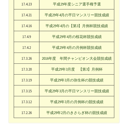
17.4.23
平成29年度シニア選手権予選
17.4.21
平成29年4月の平日マンスリー競技成績
17.4.16
平成29年4月の【第3】月例杯競技成績
17.4.9
平成29年4月の桜花杯競技成績
17.4.2
平成29年4月の月例杯競技成績
17.3.26
2016年度 年間チャンピオン大会競技成績
17.3.20
平成29年3月度 【第3】月例杯
17.3.19
平成29年3月の弥生杯の競技成績
17.3.15
平成29年3月の平日マンスリー競技成績
17.3.12
平成29年3月の月例杯の競技成績
17.2.26
平成29年2月のきさらぎ杯の競技成績