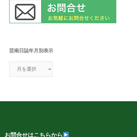
芸南日誌年月別表示
芸
南
日
誌
年
月
別
表
示
お問合せはこちらから