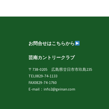
ー
ナ
ﾚ
ﾃﾞ
ビ
ｨ
ｰ
ゲ
ｽ
ー
ｶ
お問合せはこちらから
ｯ
シ
ﾌﾟ
芸南カントリークラブ
ョ
〒738-0205 広島県廿日市市玖島235
ン
TEL0829-74-1133
FAX0829-74-1760
E-mail：
info2@geinan.com