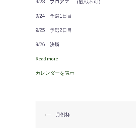
9/23 プロアマ （観戦不可）
ｯ
ﾌﾟ
9/24 予選1日目
ｱ
ｯ
9/25 予選2日目
ﾌﾟ
9/26 決勝
ﾂ
ｱ
Read more
ｰ
中
カレンダーを表示
国
新
聞
ち
ゅ
⟵
月例杯
投
ー
ピ
稿