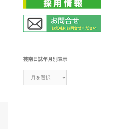
芸南日誌年月別表示
芸
南
日
誌
年
月
別
表