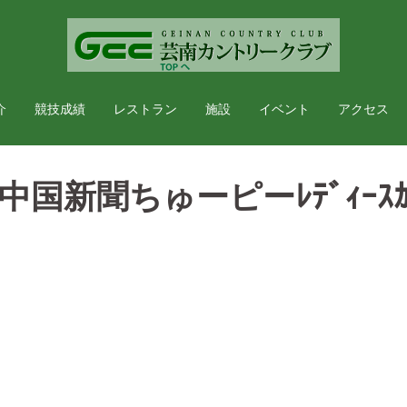
介
競技成績
レストラン
施設
イベント
アクセス
ﾂｱｰ中国新聞ちゅーピーﾚﾃﾞｨｰｽｶ