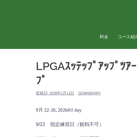
コ
ン
テ
ン
ツ
料金
コース紹
へ
ス
キ
LPGAｽｯﾃｯﾌﾟｱｯﾌﾟ
ッ
ﾌﾟ
プ
投稿日:
2026年1月12日
GEINANDIARY
LPGA
9月 22-26, 2026
All day
ｽ
9/22 指定練習日（観戦不可）
ｯ
ﾃ