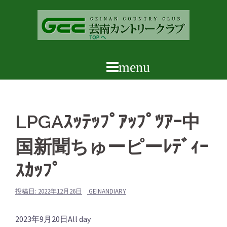
コ
ン
テ
ン
ツ
へ
ス
キ
ッ
LPGAｽｯﾃｯﾌﾟｱｯﾌﾟﾂｱｰ中
プ
国新聞ちゅーピーﾚﾃﾞｨｰ
ｽｶｯﾌﾟ
投稿日:
2022年12月26日
GEINANDIARY
LPGA
2023年9月20日
All day