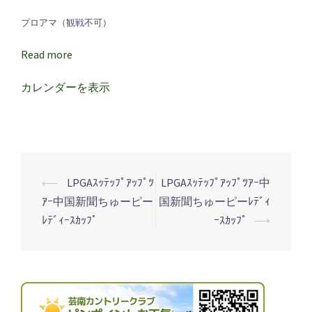
ｽ
プロアマ（観戦不可）
ｯ
ﾃ
Read more
ｯ
ﾌﾟ
カレンダーを表示
ｱ
ｯ
ﾌﾟ
ﾂ
ｱ
⟵
LPGAｽｯﾃｯﾌﾟｱｯﾌﾟﾂ
LPGAｽｯﾃｯﾌﾟｱｯﾌﾟﾂｱｰ中
投
ｰ
ｱｰ中国新聞ちゅーピー
国新聞ちゅーピーﾚﾃﾞｨ
稿
中
ﾚﾃﾞｨｰｽｶｯﾌﾟ
ｰｽｶｯﾌﾟ
⟶
ナ
国
ビ
新
ゲ
聞
ち
ー
ゅ