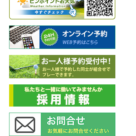
シ
ー
ョ
ピ
ン
ー
ﾚ
ﾃﾞ
ｨ
ｰ
ｽ
ｶ
ｯ
ﾌﾟ