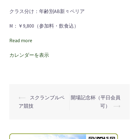
念
クラス分け：年齢別AB新々ペリア
杯
（平
M：￥9,800（参加料・飲食込）
日
Read more
会
員
カレンダーを表示
可）
⟵
スクランブルペ
開場記念杯（平日会員
投
ア競技
可）
⟶
稿
ナ
ビ
ゲ