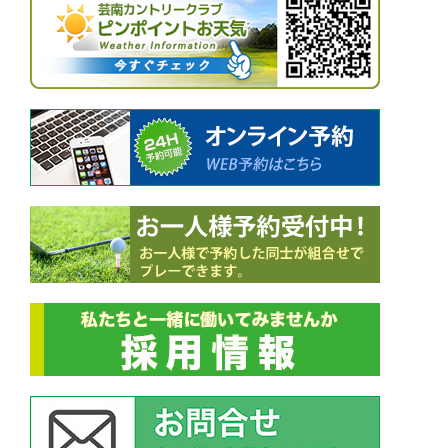
ー
シ
ョ
ン