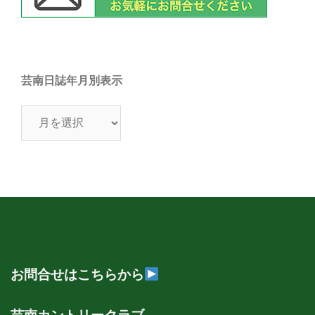
芸南日誌年月別表示
芸
南
日
誌
年
月
別
表
示
お問合せはこちらから