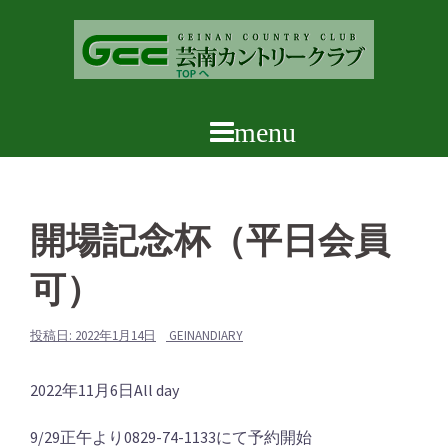
コ
ン
テ
ン
ツ
へ
ス
キ
ッ
開場記念杯（平日会員
プ
可）
投稿日:
2022年1月14日
GEINANDIARY
開
2022年11月6日
All day
場
9/29正午より0829-74-1133にて予約開始
記