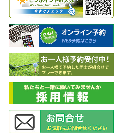
シ
ョ
ン