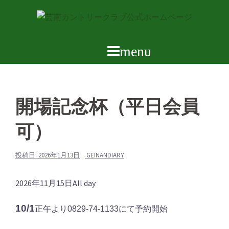
コ
ン
テ
ン
ツ
へ
ス
開場記念杯（平日会員
キ
ッ
可）
プ
投稿日:
2026年1月13日
GEINANDIARY
開
2026年11月15日
All day
場
10/1
正午より0829-74-1133にて予約開始
記
念