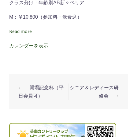
クラス分け：年齢別AB新々ペリア
杯
（平
M：￥10,800（参加料・飲食込）
日
会
Read more
員
カレンダーを表示
可）
⟵
開場記念杯（平
シニア＆レディース研
投
日会員可）
修会
⟶
稿
ナ
ビ
ゲ
ー