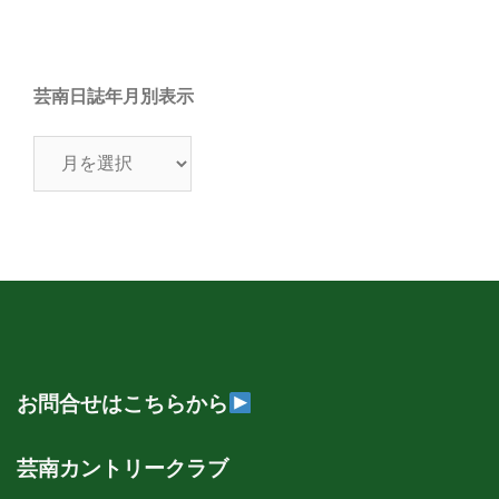
芸南日誌年月別表示
芸
南
日
誌
年
月
別
表
示
お問合せはこちらから
芸南カントリークラブ