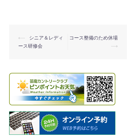
ア
会
⟵
シニア＆レディ
コース整備のため休場
投
ース研修会
⟶
稿
ナ
ビ
ゲ
ー
シ
ョ
ン