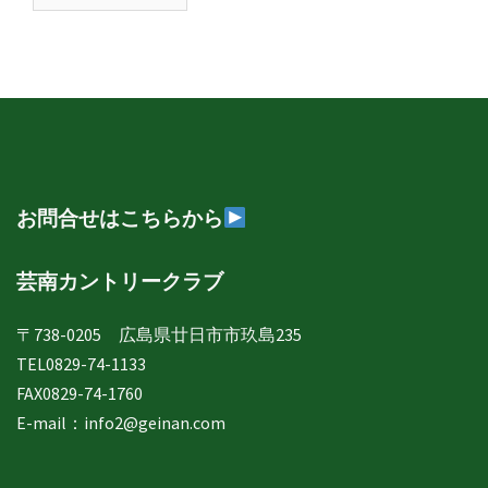
南
日
誌
年
月
別
表
示
お問合せはこちらから
芸南カントリークラブ
〒738-0205 広島県廿日市市玖島235
TEL0829-74-1133
FAX0829-74-1760
E-mail：
info2@geinan.com