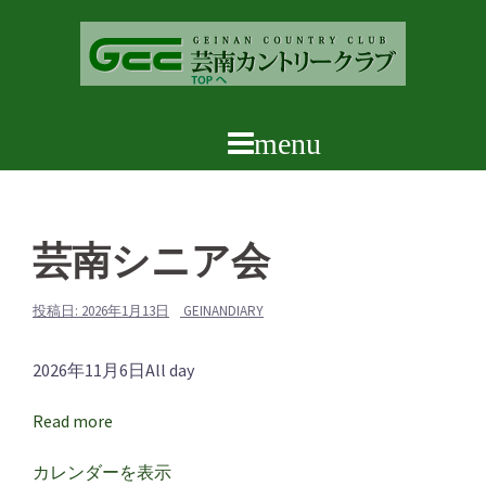
コ
ン
テ
ン
ツ
へ
ス
キ
ッ
芸南シニア会
プ
投稿日:
2026年1月13日
GEINANDIARY
芸
2026年11月6日
All day
南
Read more
シ
ニ
カレンダーを表示