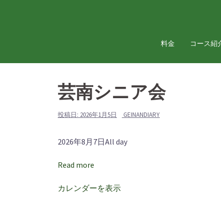
コ
ン
テ
料金
コース紹
ン
ツ
へ
ス
芸南シニア会
キ
ッ
投稿日:
2026年1月5日
GEINANDIARY
プ
芸
2026年8月7日
All day
南
Read more
シ
ニ
カレンダーを表示
ア
会