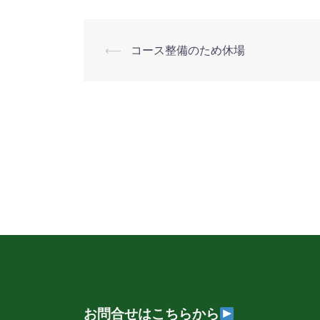
⟵
コース整備のため休場
投
稿
ナ
ビ
ゲ
ー
シ
ョ
お問合せはこちらから