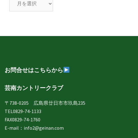
芸
南
日
誌
年
月
別
表
示
お問合せはこちらから
芸南カントリークラブ
〒738-0205 広島県廿日市市玖島235
TEL0829-74-1133
FAX0829-74-1760
E-mail：
info2@geinan.com