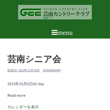
コ
ン
テ
ン
ツ
へ
ス
キ
ッ
芸南シニア会
プ
投稿日:
2022年12月26日
GEINANDIARY
芸
2023年10月6日
All day
南
Read more
シ
ニ
カレンダーを表示