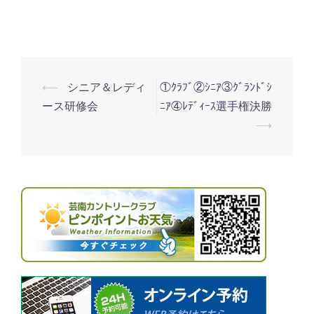
ア
会
⟵
シニア＆レディ
①ｸﾗﾌﾞ②ｼﾆｱ③ｸﾞﾗﾝﾄﾞｼ
投
ース研修会
ﾆｱ④ﾚﾃﾞｨｰｽ選手権決勝
稿
⟶
ナ
ビ
ゲ
ー
シ
ョ
ン