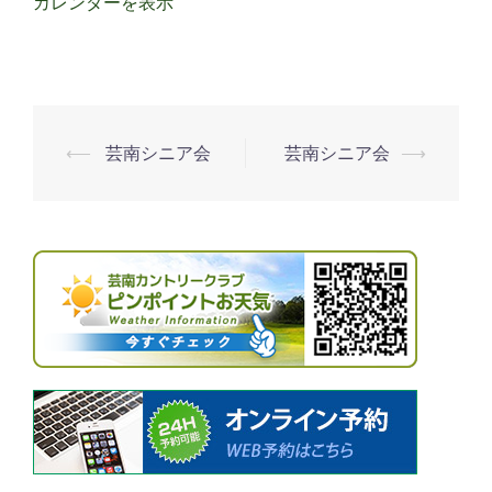
カレンダーを表示
⟵
芸南シニア会
芸南シニア会
⟶
投
稿
ナ
ビ
ゲ
ー
シ
ョ
ン