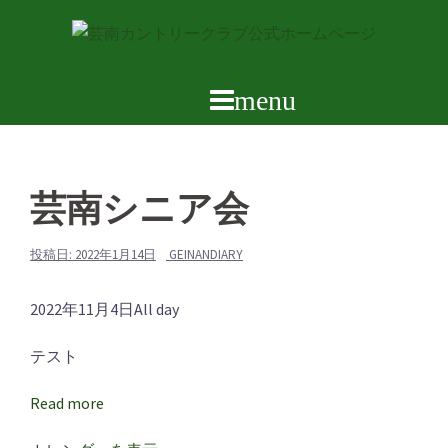
コ
ン
テ
ン
ツ
へ
ス
芸南シニア会
キ
ッ
プ
投稿日:
2022年1月14日
GEINANDIARY
芸
2022年11月4日
All day
南
テスト
シ
ニ
Read more
ア
会