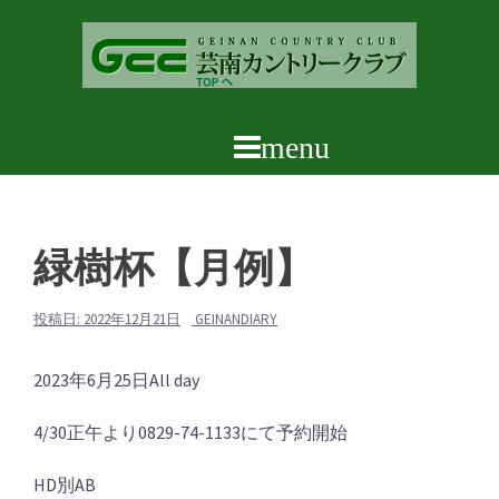
コ
ン
テ
ン
ツ
へ
ス
キ
ッ
緑樹杯【月例】
プ
投稿日:
2022年12月21日
GEINANDIARY
緑
2023年6月25日
All day
樹
4/30正午より0829-74-1133にて予約開始
杯
【月
HD別AB