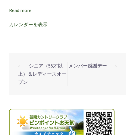
例】
Read more
カレンダーを表示
⟵
シニア（55才以
メンバー感謝デー
⟶
投
上）＆レディースオー
稿
プン
ナ
ビ
ゲ
ー
シ
ョ