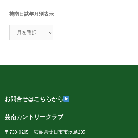
芸南日誌年月別表示
芸
南
日
誌
年
月
別
表
示
お問合せはこちらから
芸南カントリークラブ
〒738-0205 広島県廿日市市玖島235