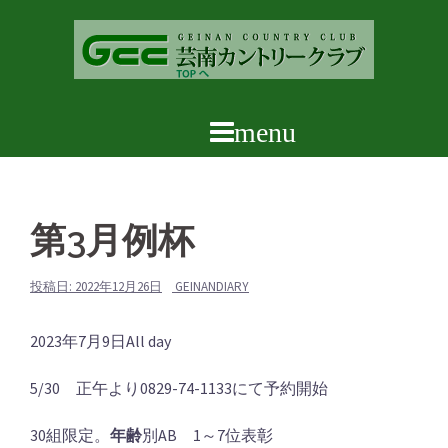
コ
ン
テ
ン
ツ
へ
ス
キ
ッ
第3月例杯
プ
投稿日:
2022年12月26日
GEINANDIARY
第
2023年7月9日
All day
3
5/30 正午より0829-74-1133にて予約開始
月
例
30組限定。
年齢
別AB 1～7位表彰