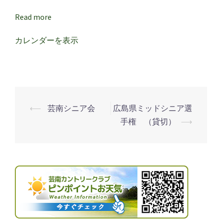
杯
Read more
カレンダーを表示
⟵
芸南シニア会
広島県ミッドシニア選
投
手権 （貸切）
⟶
稿
ナ
ビ
ゲ
ー
シ
ョ