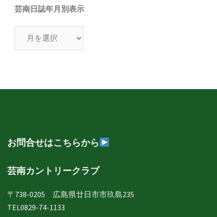
芸南日誌年月別表示
芸
南
日
誌
年
月
別
表
示
お問合せはこちらから
芸南カントリークラブ
〒738-0205 広島県廿日市市玖島235
TEL0829-74-1133