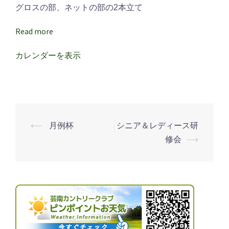
グロスの部、ネットの部の2本立て
Read more
カレンダーを表示
⟵
月例杯
シニア＆レディース研
投
修会
⟶
稿
ナ
ビ
ゲ
ー
シ