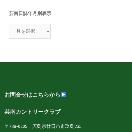
芸南日誌年月別表示
芸
南
日
誌
年
月
別
表
示
お問合せはこちらから
芸南カントリークラブ
〒738-0205 広島県廿日市市玖島235