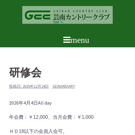
コ
ン
テ
ン
ツ
へ
ス
キ
ッ
研修会
プ
投稿日:
2025年12月24日
GEINANDIARY
研
2026年4月4日
All day
修
年会費：￥12,000、当月会費：￥1,000
会
ＨＤ18以下の会員入会可。