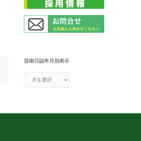
芸南日誌年月別表示
芸
南
日
誌
年
月
別
表