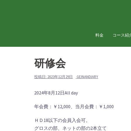
コ
ン
テ
ン
ツ
料金
コース紹
へ
ス
キ
研修会
ッ
プ
投稿日:
2023年12月29日
GEINANDIARY
研
2024年8月12日
All day
修
年会費：￥12,000、当月会費：￥1,000
会
ＨＤ18以下の会員入会可。
グロスの部、ネットの部の2本立て