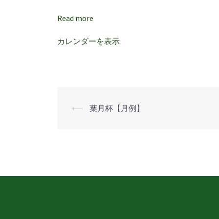
Read more
カレンダーを表示
⟵
葉月杯【月例】
投
稿
ナ
ビ
ゲ