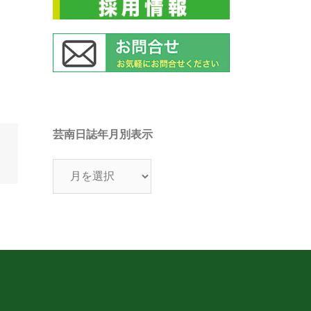
芸南日誌年月別表示
芸
南
日
誌
年
月
別
表