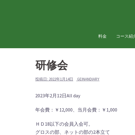
コ
ン
テ
ン
ツ
料金
コース紹
へ
ス
キ
研修会
ッ
プ
投稿日:
2022年1月14日
GEINANDIARY
研
2023年2月12日
All day
修
年会費：￥12,000、当月会費：￥1,000
会
ＨＤ18以下の会員入会可。
グロスの部、ネットの部の2本立て