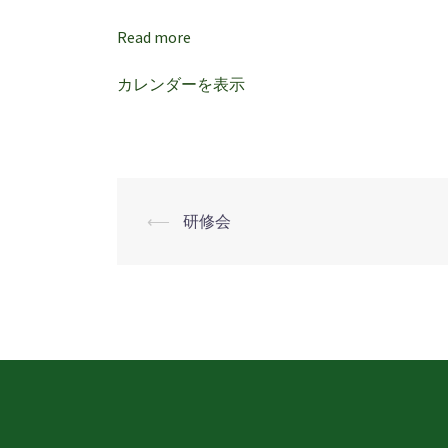
Read more
カレンダーを表示
⟵
研修会
投
稿
ナ
ビ
ゲ