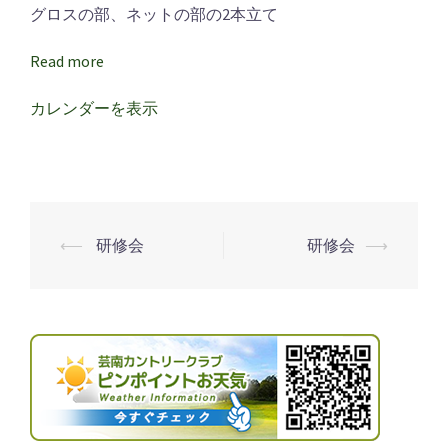
グロスの部、ネットの部の2本立て
Read more
カレンダーを表示
⟵
研修会
研修会
⟶
投
稿
ナ
ビ
ゲ
ー
シ