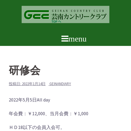
コ
ン
テ
ン
ツ
へ
ス
キ
ッ
研修会
プ
投稿日:
2022年1月14日
GEINANDIARY
研
2022年5月5日
All day
修
年会費：￥12,000、当月会費：￥1,000
会
ＨＤ18以下の会員入会可。