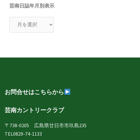
芸南日誌年月別表示
芸
南
日
誌
年
月
別
表
示
お問合せはこちらから
芸南カントリークラブ
〒738-0205 広島県廿日市市玖島235
TEL0829-74-1133