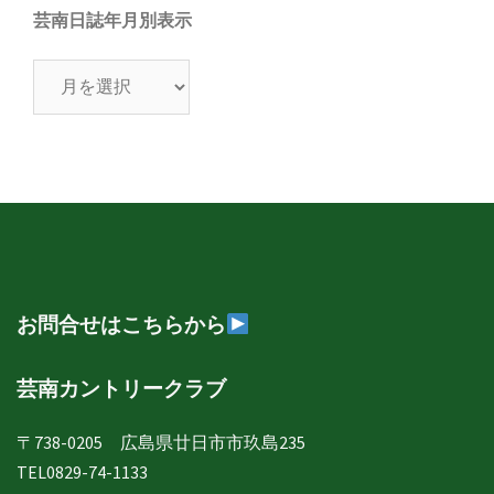
芸南日誌年月別表示
芸
南
日
誌
年
月
別
表
示
お問合せはこちらから
芸南カントリークラブ
〒738-0205 広島県廿日市市玖島235
TEL0829-74-1133