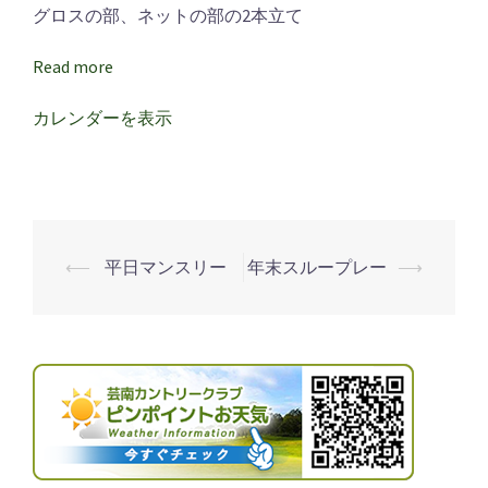
グロスの部、ネットの部の2本立て
Read more
カレンダーを表示
⟵
平日マンスリー
年末スループレー
⟶
投
稿
ナ
ビ
ゲ
ー
シ