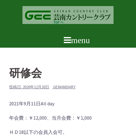
コ
ン
テ
ン
ツ
へ
ス
キ
ッ
研修会
プ
投稿日:
2020年12月20日
GEINANDIARY
研
2021年9月11日
All day
修
年会費：￥12,000、当月会費：￥1,000
会
ＨＤ18以下の会員入会可。