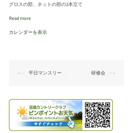
グロスの部、ネットの部の2本立て
Read more
カレンダーを表示
⟵
平日マンスリー
研修会
⟶
投
稿
ナ
ビ
ゲ
ー
シ