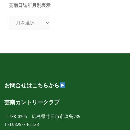
芸南日誌年月別表示
芸
南
日
誌
年
月
別
表
示
お問合せはこちらから
芸南カントリークラブ
〒738-0205 広島県廿日市市玖島235
TEL0829-74-1133