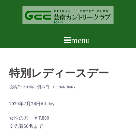
コ
ン
テ
ン
ツ
へ
ス
キ
ッ
特別レディースデー
プ
投稿日:
2019年12月27日
GEINANDIARY
特
2020年7月24日
All day
別
女性の方：￥7,800
レ
※先着50名まで
デ