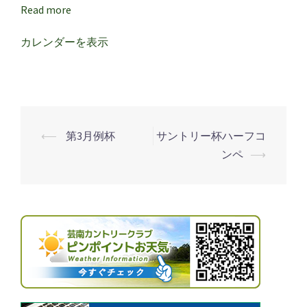
ィ
Read more
ー
ス
カレンダーを表示
デ
ー
⟵
第3月例杯
サントリー杯ハーフコ
投
ンペ
⟶
稿
ナ
ビ
ゲ
ー
シ
ョ