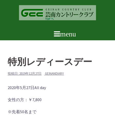
コ
ン
テ
ン
ツ
へ
ス
キ
ッ
特別レディースデー
プ
投稿日:
2019年12月27日
GEINANDIARY
特
2020年5月27日
All day
別
女性の方：￥7,800
レ
デ
※先着50名まで