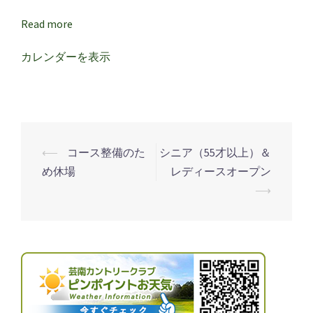
ィ
ー
Read more
ス
カレンダーを表示
デ
ー
⟵
コース整備のた
シニア（55才以上）＆
投
め休場
レディースオープン
稿
⟶
ナ
ビ
ゲ
ー
シ
ョ