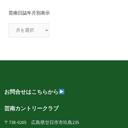
芸南日誌年月別表示
芸
南
日
誌
年
月
別
表
示
お問合せはこちらから
芸南カントリークラブ
〒738-0205 広島県廿日市市玖島235