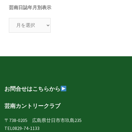
芸南日誌年月別表示
芸
南
日
誌
年
月
別
表
示
お問合せはこちらから
芸南カントリークラブ
〒738-0205 広島県廿日市市玖島235
TEL0829-74-1133