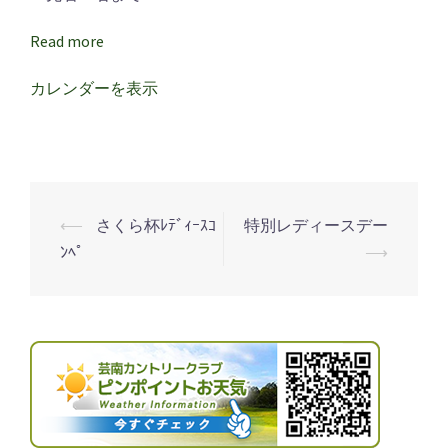
ィ
ー
Read more
ス
デ
カレンダーを表示
ー
⟵
さくら杯ﾚﾃﾞｨｰｽｺ
特別レディースデー
投
ﾝﾍﾟ
⟶
稿
ナ
ビ
ゲ
ー
シ
ョ