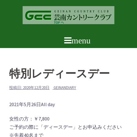
コ
ン
テ
ン
ツ
へ
ス
キ
ッ
特別レディースデー
プ
投稿日:
2020年12月20日
GEINANDIARY
特
2021年5月26日
All day
別
女性の方：￥7,800
レ
ご予約の際に「ディースデー」とお申込みください
デ
※先着40名まで