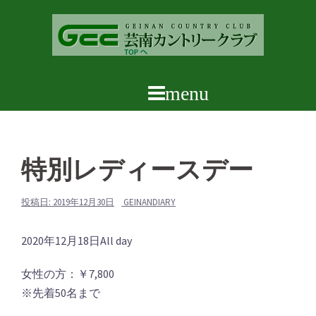
コ
ン
テ
ン
ツ
へ
ス
キ
ッ
特別レディースデー
プ
投稿日:
2019年12月30日
GEINANDIARY
特
2020年12月18日
All day
別
女性の方：￥7,800
レ
※先着50名まで
デ