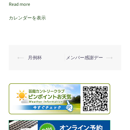
ィ
Read more
ー
ス
カレンダーを表示
デ
ー
⟵
月例杯
メンバー感謝デー
⟶
投
稿
ナ
ビ
ゲ
ー
シ
ョ