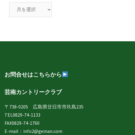
芸
南
日
誌
年
月
別
表
示
お問合せはこちらから
芸南カントリークラブ
〒738-0205 広島県廿日市市玖島235
TEL0829-74-1133
FAX0829-74-1760
E-mail：
info2@geinan.com