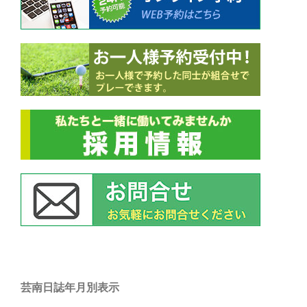
ン
芸南日誌年月別表示