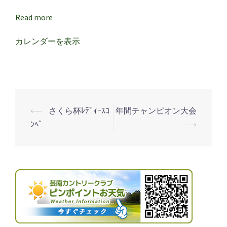
例】
Read more
カレンダーを表示
⟵
さくら杯ﾚﾃﾞｨｰｽｺ
年間チャンピオン大会
投
ﾝﾍﾟ
⟶
稿
ナ
ビ
ゲ
ー
シ
ョ