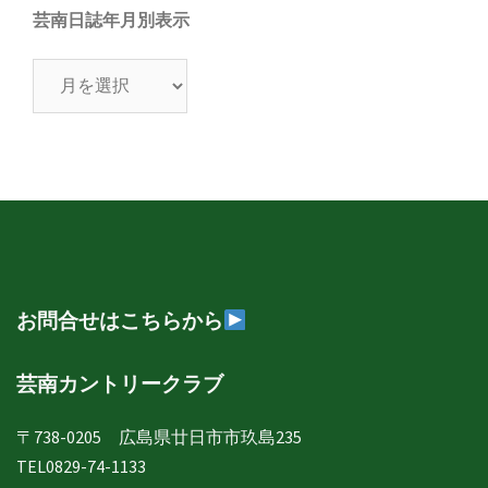
芸南日誌年月別表示
芸
南
日
誌
年
月
別
表
示
お問合せはこちらから
芸南カントリークラブ
〒738-0205 広島県廿日市市玖島235
TEL0829-74-1133