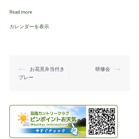
Read more
カレンダーを表示
⟵
お花見弁当付き
研修会
⟶
投
プレー
稿
ナ
ビ
ゲ
ー
シ
ョ