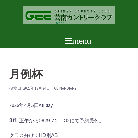
コ
ン
テ
ン
ツ
へ
ス
キ
ッ
月例杯
プ
投稿日:
2025年12月24日
GEINANDIARY
月
2026年4月5日
All day
例
3/1
正午から0829-74-1133にて予約受付。
杯
クラス分け：HD別AB