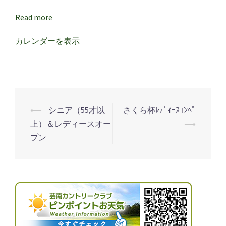
Read more
カレンダーを表示
⟵
シニア（55才以
さくら杯ﾚﾃﾞｨｰｽｺﾝﾍﾟ
投
上）＆レディースオー
⟶
稿
プン
ナ
ビ
ゲ
ー
シ
ョ