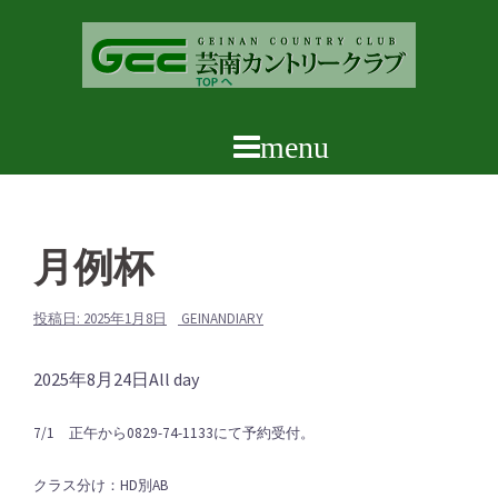
コ
ン
テ
ン
ツ
へ
ス
キ
ッ
月例杯
プ
投稿日:
2025年1月8日
GEINANDIARY
月
2025年8月24日
All day
例
7/1 正午から0829-74-1133にて予約受付。
杯
クラス分け：HD別AB