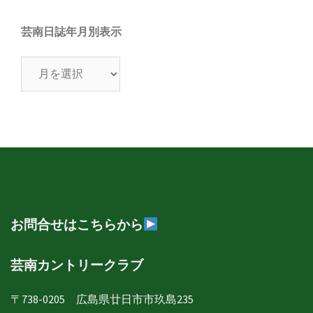
芸南日誌年月別表示
芸
南
日
誌
年
月
別
表
示
お問合せはこちらから
芸南カントリークラブ
〒738-0205 広島県廿日市市玖島235