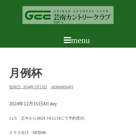
コ
ン
テ
ン
ツ
へ
ス
キ
ッ
月例杯
プ
投稿日:
2024年2月13日
GEINANDIARY
月
2024年12月15日
All day
例
11/1 正午から0829-74-1133にて予約受付。
杯
クラス分け：HD別AB