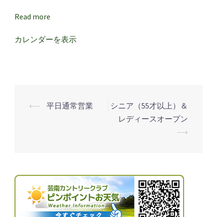
Read more
カレンダーを表示
⟵
平日通常営業
シニア（55才以上）＆
投
レディースオープン
稿
⟶
ナ
ビ
ゲ
ー
シ
ョ