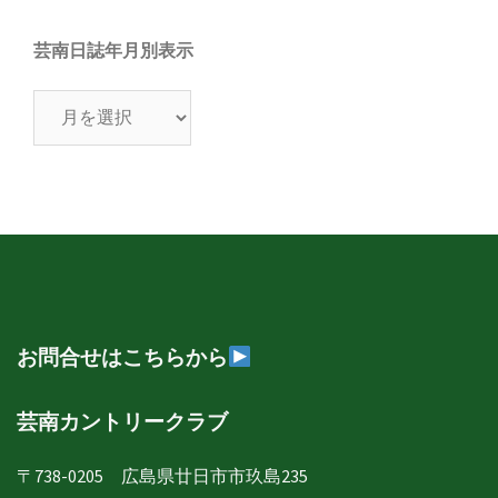
芸南日誌年月別表示
芸
南
日
誌
年
月
別
表
示
お問合せはこちらから
芸南カントリークラブ
〒738-0205 広島県廿日市市玖島235