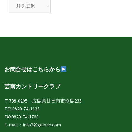
芸
南
日
誌
年
月
別
表
示
お問合せはこちらから
芸南カントリークラブ
〒738-0205 広島県廿日市市玖島235
TEL0829-74-1133
FAX0829-74-1760
E-mail：
info2@geinan.com