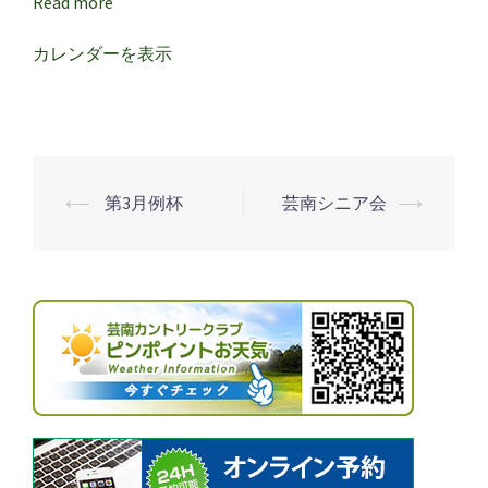
Read more
カレンダーを表示
⟵
第3月例杯
芸南シニア会
⟶
投
稿
ナ
ビ
ゲ
ー
シ
ョ
ン