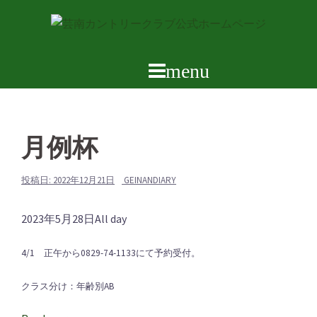
コ
ン
テ
ン
ツ
へ
ス
月例杯
キ
ッ
プ
投稿日:
2022年12月21日
GEINANDIARY
月
2023年5月28日
All day
例
4/1 正午から0829-74-1133にて予約受付。
杯
クラス分け：年齢別AB