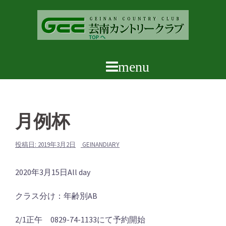
コ
ン
テ
ン
ツ
へ
ス
キ
ッ
月例杯
プ
投稿日:
2019年3月2日
GEINANDIARY
月
2020年3月15日
All day
例
クラス分け：年齢別AB
杯
2/1正午 0829-74-1133にて予約開始