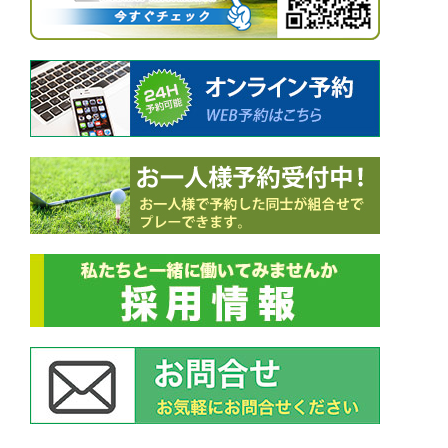
シ
ョ
ン