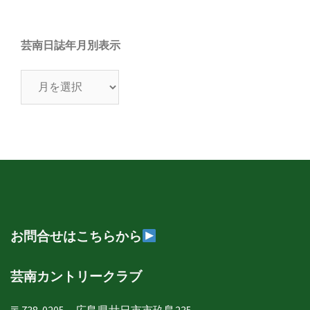
芸南日誌年月別表示
芸
南
日
誌
年
月
別
表
示
お問合せはこちらから
芸南カントリークラブ