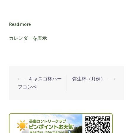
Read more
カレンダーを表示
⟵
キャスコ杯ハー
弥生杯（月例）
⟶
投
フコンペ
稿
ナ
ビ
ゲ
ー