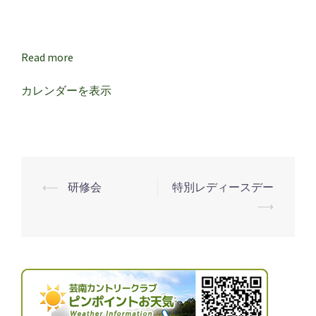
Read more
カレンダーを表示
⟵
研修会
特別レディースデー
投
⟶
稿
ナ
ビ
ゲ
ー