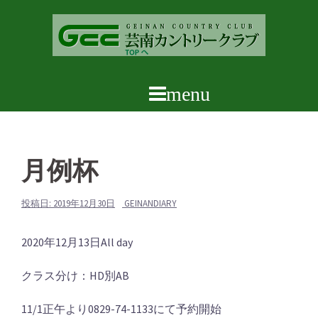
コ
ン
テ
ン
ツ
へ
ス
キ
ッ
月例杯
プ
投稿日:
2019年12月30日
GEINANDIARY
月
2020年12月13日
All day
例
クラス分け：HD別AB
杯
11/1正午より0829-74-1133にて予約開始