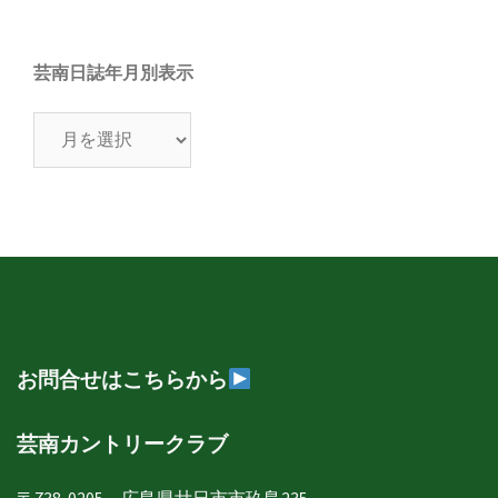
芸南日誌年月別表示
芸
南
日
誌
年
月
別
表
示
お問合せはこちらから
芸南カントリークラブ