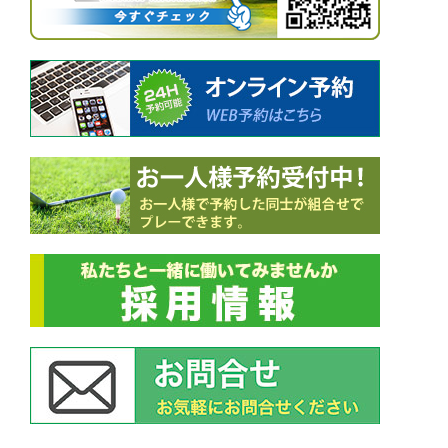
シ
ョ
ン