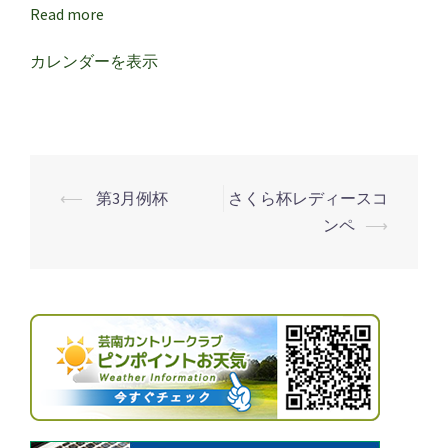
サ
Read more
ー
ビ
カレンダーを表示
ス
デ
ー
⟵
第3月例杯
さくら杯レディースコ
投
ンペ
⟶
稿
ナ
ビ
ゲ
ー
シ
ョ