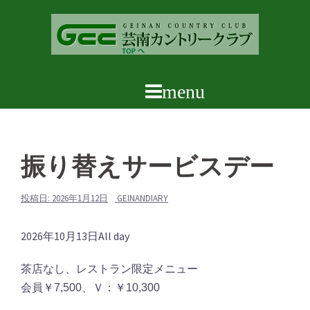
コ
ン
テ
ン
ツ
へ
ス
キ
ッ
振り替えサービスデー
プ
投稿日:
2026年1月12日
GEINANDIARY
振
2026年10月13日
All day
り
茶店なし、レストラン限定メニュー
替
会員￥7,500、Ｖ：￥10,300
え