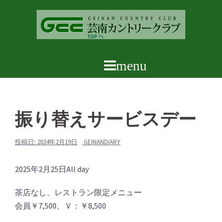
コ
ン
テ
ン
ツ
へ
ス
キ
ッ
振り替えサービスデー
プ
投稿日:
2024年2月19日
GEINANDIARY
振
2025年2月25日
All day
り
茶店なし、レストラン限定メニュー
替
会員￥7,500、Ｖ：￥8,500
え