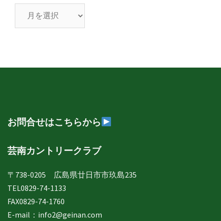
芸
南
日
誌
年
月
別
表
示
お問合せはこちらから
芸南カントリークラブ
〒738-0205 広島県廿日市市玖島235
TEL0829-74-1133
FAX0829-74-1760
E-mail：
info2@geinan.com