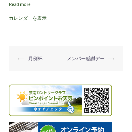
サ
Read more
ー
ビ
カレンダーを表示
ス
デ
ー
⟵
月例杯
メンバー感謝デー
⟶
投
稿
ナ
ビ
ゲ
ー
シ
ョ