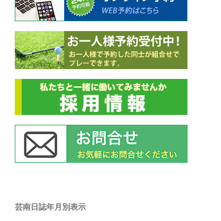
ン
芸南日誌年月別表示