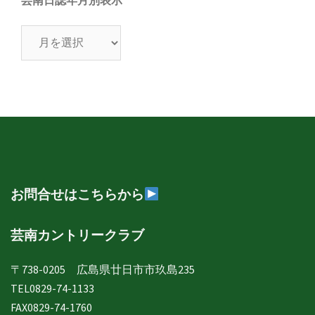
芸南日誌年月別表示
芸
南
日
誌
年
月
別
表
示
お問合せはこちらから
芸南カントリークラブ
〒738-0205 広島県廿日市市玖島235
TEL0829-74-1133
FAX0829-74-1760