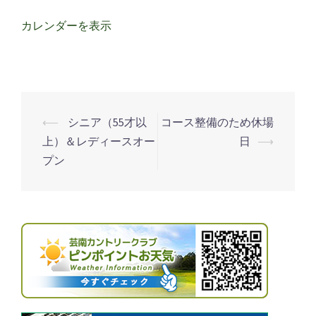
市
カレンダーを表示
民
ゴ
ル
フ
大
⟵
シニア（55才以
コース整備のため休場
投
会
上）＆レディースオー
日
⟶
稿
（貸
プン
ナ
切）
ビ
ゲ
ー
シ
ョ
ン