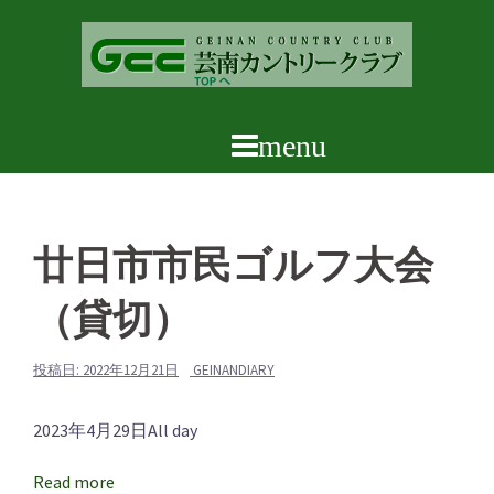
コ
ン
テ
ン
ツ
へ
ス
キ
ッ
廿日市市民ゴルフ大会
プ
（貸切）
投稿日:
2022年12月21日
GEINANDIARY
廿
2023年4月29日
All day
日
Read more
市