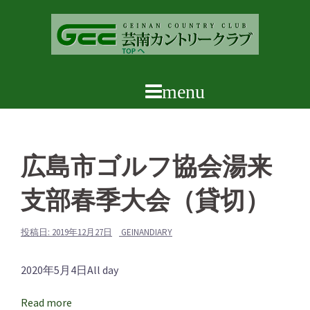
コ
ン
テ
ン
ツ
へ
ス
キ
ッ
広島市ゴルフ協会湯来
プ
支部春季大会（貸切）
投稿日:
2019年12月27日
GEINANDIARY
広
2020年5月4日
All day
島
Read more
市