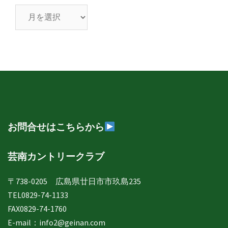
芸
南
日
誌
年
月
別
表
示
お問合せはこちらから
芸南カントリークラブ
〒738-0205 広島県廿日市市玖島235
TEL0829-74-1133
FAX0829-74-1760
E-mail：
info2@geinan.com