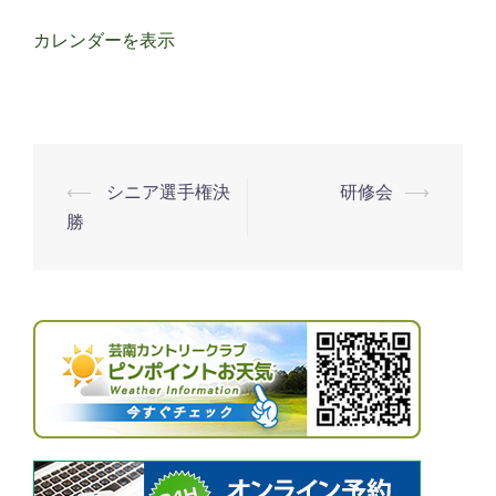
ゴ
カレンダーを表示
ル
フ
協
会
湯
⟵
シニア選手権決
研修会
⟶
投
来
勝
稿
支
ナ
部
春
ビ
季
ゲ
大
ー
会
シ
（貸
ョ
切）
ン