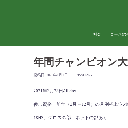
コ
ン
テ
ン
ツ
料金
コース紹
へ
ス
キ
年間チャンピオン大
ッ
プ
投稿日:
2020年1月3日
GEINANDIARY
年
2021年3月28日
All day
間
参加資格：前年（1月～12月）の月例杯上位
チ
ャ
18HS、グロスの部、ネットの部あり
ン