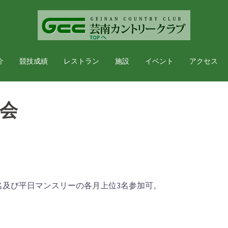
介
競技成績
レストラン
施設
イベント
アクセス
会
5名及び平日マンスリーの各月上位3名参加可。