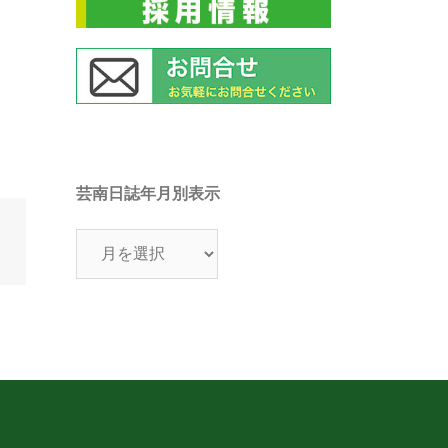
芸南日誌年月別表示
芸
南
日
誌
年
月
別
表