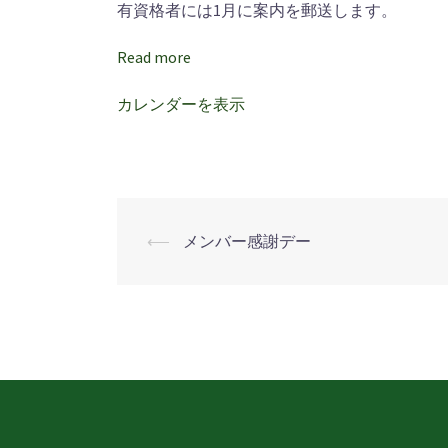
ピ
有資格者には1月に案内を郵送します。
オ
Read more
ン
大
カレンダーを表示
会
⟵
メンバー感謝デー
投
稿
ナ
ビ
ゲ