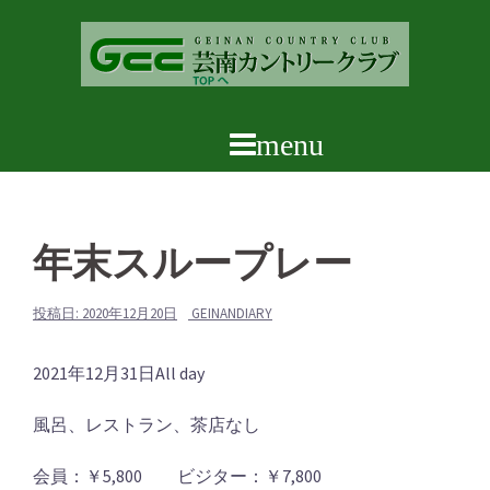
コ
ン
テ
ン
ツ
へ
ス
キ
ッ
年末スループレー
プ
投稿日:
2020年12月20日
GEINANDIARY
年
2021年12月31日
All day
末
風呂、レストラン、茶店なし
ス
ル
会員：￥5,800 ビジター：￥7,800