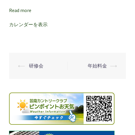
ー
プ
Read more
レ
カレンダーを表示
ー
⟵
研修会
年始料金
⟶
投
稿
ナ
ビ
ゲ
ー
シ
ョ