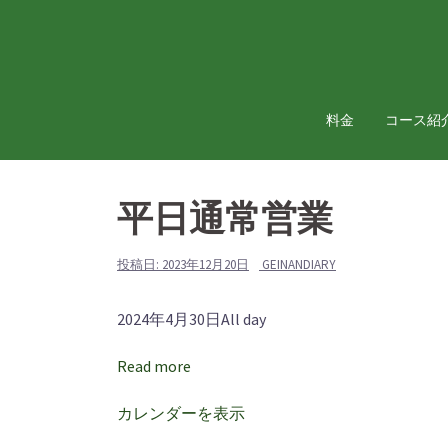
コ
ン
テ
ン
ツ
料金
コース紹
へ
ス
キ
平日通常営業
ッ
プ
投稿日:
2023年12月20日
GEINANDIARY
平
2024年4月30日
All day
日
Read more
通
常
カレンダーを表示
営