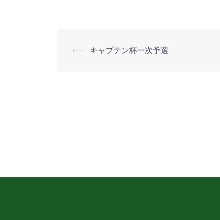
業
⟵
キャプテン杯一次予選
投
稿
ナ
ビ
ゲ
ー
シ
ョ