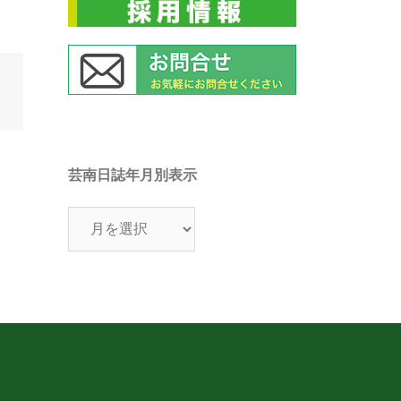
芸南日誌年月別表示
芸
南
日
誌
年
月
別
表