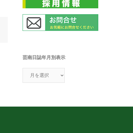
芸南日誌年月別表示
芸
南
日
誌
年
月
別
表