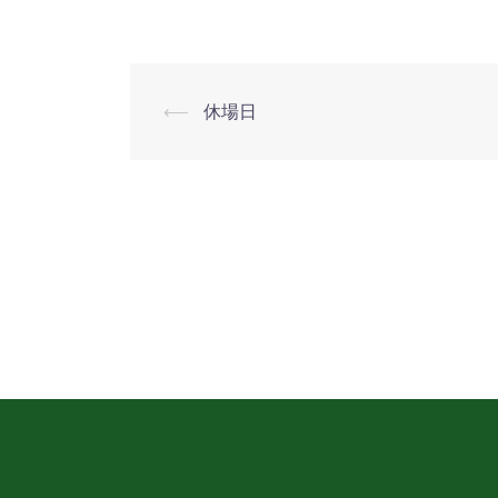
業
⟵
休場日
投
稿
ナ
ビ
ゲ
ー
シ
ョ