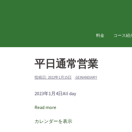
コ
ン
テ
ン
ツ
料金
コース紹
へ
ス
キ
平日通常営業
ッ
プ
投稿日:
2022年1月15日
GEINANDIARY
平
2023年1月4日
All day
日
Read more
通
常
カレンダーを表示
営