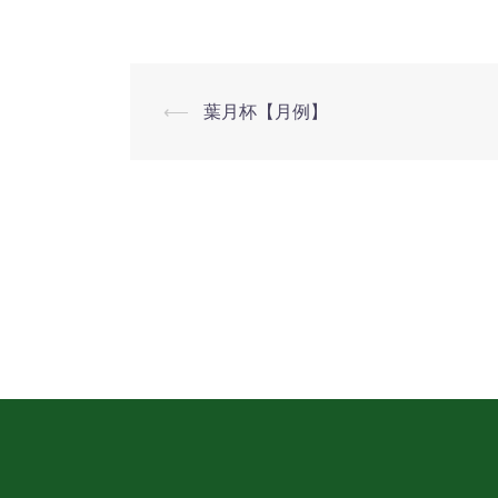
業
⟵
葉月杯【月例】
投
稿
ナ
ビ
ゲ
ー
シ
ョ