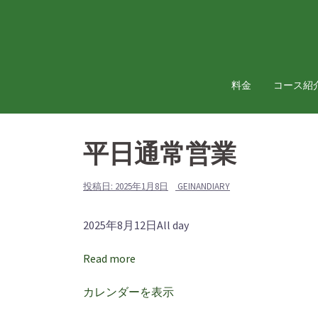
コ
ン
テ
ン
ツ
料金
コース紹
へ
ス
キ
平日通常営業
ッ
プ
投稿日:
2025年1月8日
GEINANDIARY
平
2025年8月12日
All day
日
Read more
通
常
カレンダーを表示
営