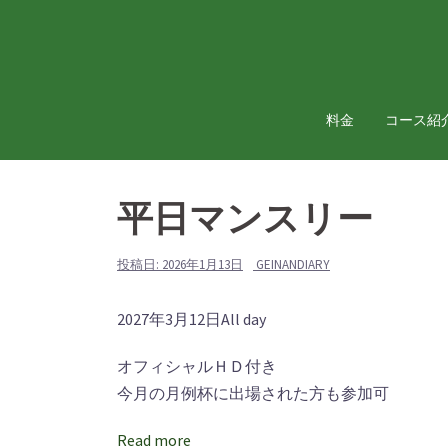
コ
ン
テ
ン
ツ
料金
コース紹
へ
ス
キ
平日マンスリー
ッ
プ
投稿日:
2026年1月13日
GEINANDIARY
平
2027年3月12日
All day
日
オフィシャルＨＤ付き
マ
今月の月例杯に出場された方も参加可
ン
ス
Read more