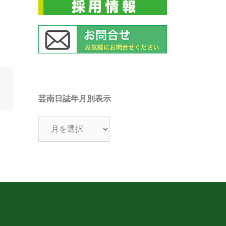
芸南日誌年月別表示
芸
南
日
誌
年
月
別
表