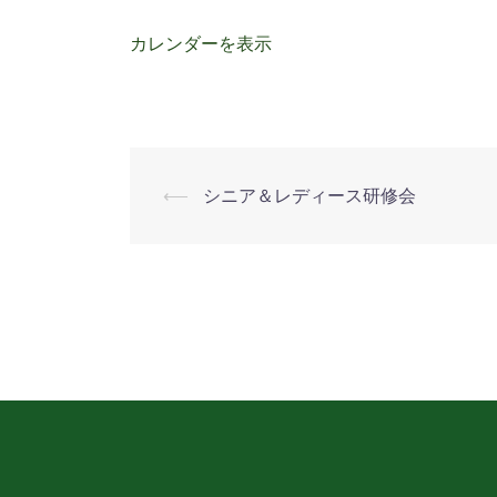
リ
ー
カレンダーを表示
⟵
シニア＆レディース研修会
投
稿
ナ
ビ
ゲ
ー