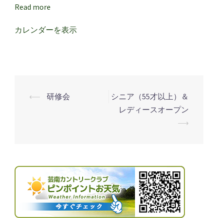
ス
Read more
リ
ー
カレンダーを表示
⟵
研修会
シニア（55才以上）＆
投
レディースオープン
稿
⟶
ナ
ビ
ゲ
ー
シ
ョ