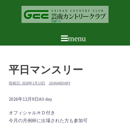
コ
ン
テ
ン
ツ
へ
ス
キ
ッ
平日マンスリー
プ
投稿日:
2026年1月13日
GEINANDIARY
平
2026年12月9日
All day
日
オフィシャルＨＤ付き
マ
今月の月例杯に出場された方も参加可
ン