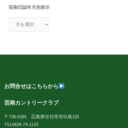
芸南日誌年月別表示
芸
南
日
誌
年
月
別
表
示
お問合せはこちらから
芸南カントリークラブ
〒738-0205 広島県廿日市市玖島235
TEL0829-74-1133