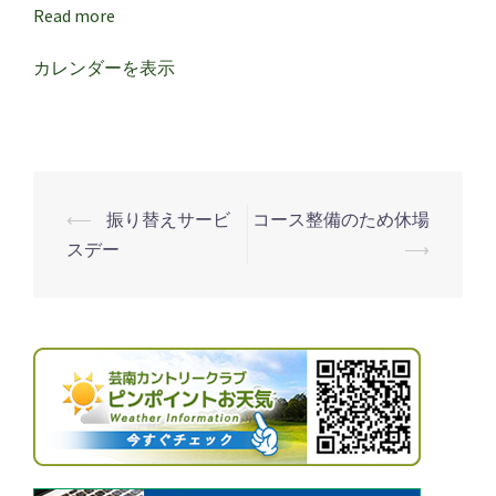
ス
Read more
リ
ー
カレンダーを表示
⟵
振り替えサービ
コース整備のため休場
投
スデー
⟶
稿
ナ
ビ
ゲ
ー
シ
ョ