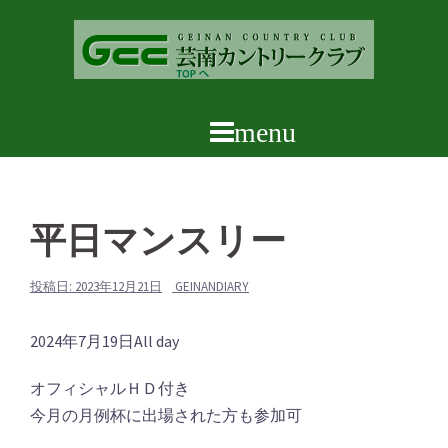
コ
ン
テ
ン
ツ
へ
ス
キ
ッ
平日マンスリー
プ
投稿日:
2023年12月21日
GEINANDIARY
平
2024年7月19日
All day
日
オフィシャルＨＤ付き
マ
今月の月例杯に出場された方も参加可
ン