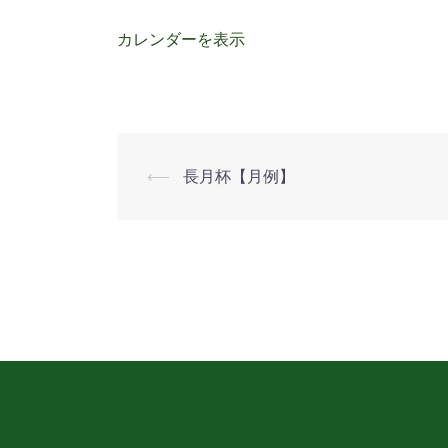
リ
ー
カレンダーを表示
⟵
長月杯【月例】
投
稿
ナ
ビ
ゲ
ー