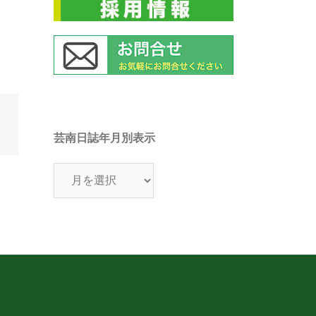
芸南日誌年月別表示
芸
南
日
誌
年
月
別
表