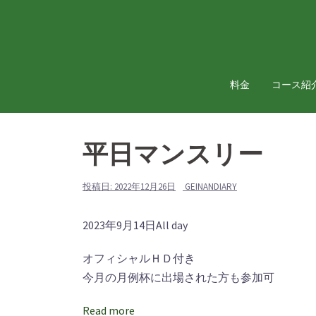
コ
ン
テ
ン
ツ
料金
コース紹
へ
ス
キ
平日マンスリー
ッ
プ
投稿日:
2022年12月26日
GEINANDIARY
平
2023年9月14日
All day
日
オフィシャルＨＤ付き
マ
今月の月例杯に出場された方も参加可
ン
ス
Read more