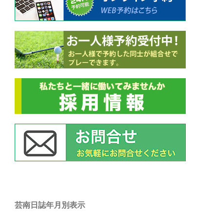
ン
芸南日誌年月別表示