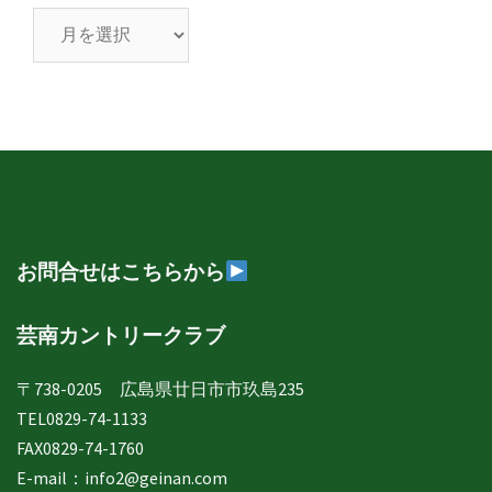
芸
南
日
誌
年
月
別
表
示
お問合せはこちらから
芸南カントリークラブ
〒738-0205 広島県廿日市市玖島235
TEL0829-74-1133
FAX0829-74-1760
E-mail：
info2@geinan.com