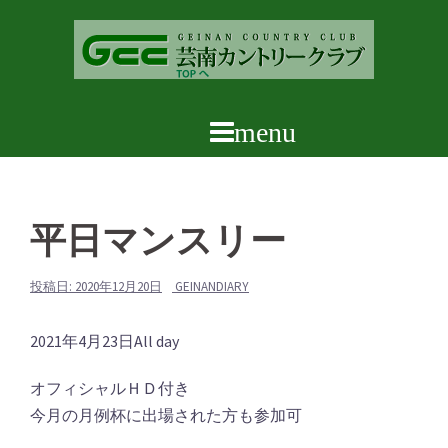
コ
ン
テ
ン
ツ
へ
ス
キ
ッ
平日マンスリー
プ
投稿日:
2020年12月20日
GEINANDIARY
平
2021年4月23日
All day
日
オフィシャルＨＤ付き
マ
今月の月例杯に出場された方も参加可
ン