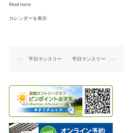
ス
Read more
リ
ー
カレンダーを表示
⟵
平日マンスリー
平日マンスリー
⟶
投
稿
ナ
ビ
ゲ
ー
シ
ョ