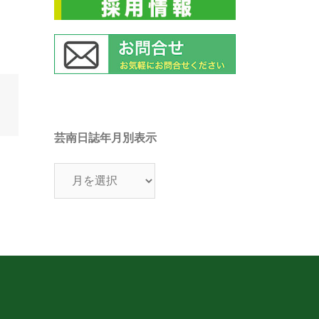
芸南日誌年月別表示
芸
南
日
誌
年
月
別
表