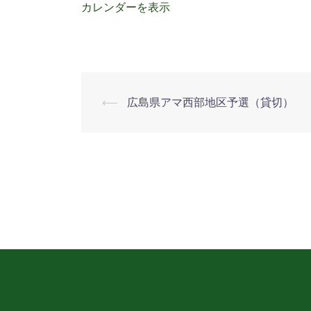
カレンダーを表示
⟵
広島県アマ西部地区予選（貸切）
投
稿
ナ
ビ
ゲ
ー
シ