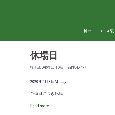
コ
ン
テ
ン
ツ
料金
コース紹
へ
ス
キ
休場日
ッ
プ
投稿日:
2019年12月26日
GEINANDIARY
休
2020年4月3日
All day
場
予備日につき休場
日
Read more