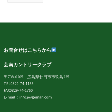
南
日
誌
年
月
別
表
示
お問合せはこちらから
芸南カントリークラブ
〒738-0205 広島県廿日市市玖島235
TEL0829-74-1133
FAX0829-74-1760
E-mail：
info2@geinan.com