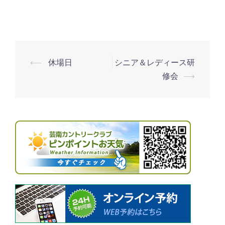
⟵
休場日
シニア＆レディース研
投
修会
⟶
稿
ナ
ビ
ゲ
ー
シ
ョ
ン