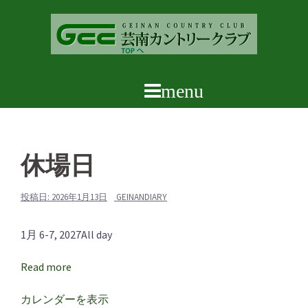
コ
ン
テ
ン
ツ
へ
ス
キ
ッ
休場日
プ
投稿日:
2026年1月13日
GEINANDIARY
休
1月 6-7, 2027
All day
場
Read more
日
カレンダーを表示